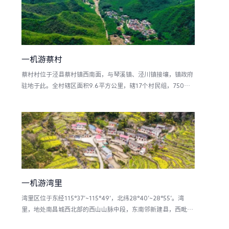
产总值680.37亿元。2017年全国百强县第55名
一机游蔡村
蔡村村位于泾县蔡村镇西南面，与琴溪镇、泾川镇接壤，镇政府
驻地于此。全村辖区面积9.6平方公里，辖17个村民组，750
户、2350人，山场面积9848亩、耕地面积2650亩，是一个以
林业为主、农业为辅的山区林业村，是蔡村镇政治、经济、文化
和商业中心。境内风景优美、交通便利。
一机游湾里
湾里区位于东经115°37′~115°49′，北纬28°40′~28°55′。湾
里，地处南昌城西北部的西山山脉中段，东南邻新建县，西毗安
义县，北接永修县，属南昌市近郊，距市中心18公里。占有省会