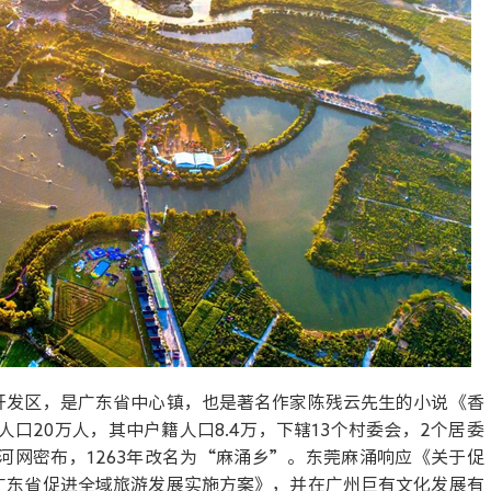
开发区，是广东省中心镇，也是著名作家陈残云先生的小说《香
人口20万人，其中户籍人口8.4万，下辖13个村委会，2个居委
河网密布，1263年改名为“麻涌乡”。东莞麻涌响应《关于促
广东省促进全域旅游发展实施方案》，并在广州巨有文化发展有