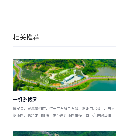
相关推荐
一机游博罗
博罗县，隶属惠州市，位于广东省中东部、惠州市北部，北与河
源市区、惠州龙门相接，南与惠州市区相接，西与东莞隔江相
望，西连广州增城，是京九铁路经济增长带的咽喉地带。博罗是
珠三角最大的可连片开发的县区 [1] 。博罗县总面积2858平方公
里，下辖17个镇，2017年常住人口106.94万人，2017年地区生