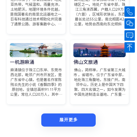
亚热带，气候温和，雨量充沛，
辖区之一。地处广东省中部，珠
土地肥沃，地理环境条件优越，
江三角洲西翼，户籍人口29万
是我国著名的南菜北运基地之一.
（六普），区域形状狭长，东西
巨有科技通过技术帮助化州完善
最长处达55公里，南北相距42
了通景公路、游客集散中心、游
公里，地势自西南向东北倾斜，
客服务中心、旅游驿站、标识标
东北最宽处42公里，大部分地区
牌体系、旅游厕所、环保垃圾
属冲积平原区，东北隔西江与南
站、生态停车场等公共服务设施
海区、三水区相望，南与鹤山市
配套建设；重视智慧旅游建设，
相邻，西南与云浮市新兴县相
满足指挥部化社会游客的需求，
连，西北与高要市接壤，地肥
打造文旅融合新亮点，确保全域
沃，物产丰盈，西部更合镇保留
旅游发展取得实效。
了原始森林。
一
机
游
麻
涌
佛
山
文
旅
通
麻涌镇位于珠江口东岸、东莞市
佛山，简称禅，广东省第三大城
西北部，毗邻广州市开发区，是
市 ，省辖市，位于广东省中部，
广东省中心镇，也是著名作家陈
地处珠三角腹地，东接广州，南
残云先生的小说《香飘四季》的
邻中山，历史上是中国天下四
原创地，全镇总面积91.11平方
聚、四大名镇之一，如今发展为
公里，常住人口20万人，其中户
中国先进制造业基地、广东重要
籍人口8.4万，下辖13个村委
的制造业中心并创造其独特的佛
会，2个居委会。麻涌宋时立村
山模式 使佛山制造响誉海内外。
（1140年），名“古梅乡”。
佛山与广州地缘相连、历史相
由于河网密布，1263年改名
承、文化同源，是广佛都市圈、
为“麻涌乡”。
广佛肇经济圈、珠三角经济圈、
展开更多
粤桂黔高铁经济带的重要组成部
分。