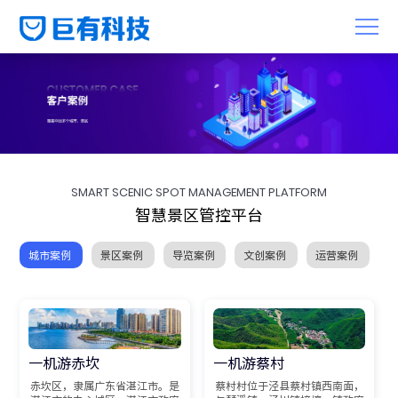
SMART SCENIC SPOT MANAGEMENT PLATFORM
智慧景区管控平台
城市案例
景区案例
导览案例
文创案例
运营案例
一
机
游
赤
坎
一
机
游
蔡
村
赤坎区，隶属广东省湛江市。是
蔡村村位于泾县蔡村镇西南面，