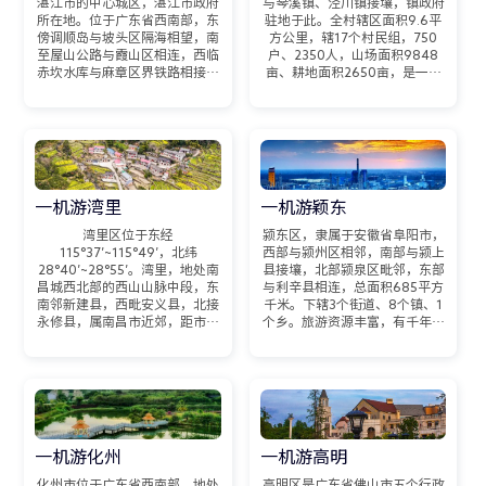
湛江市的中心城区，湛江市政府
与琴溪镇、泾川镇接壤，镇政府
所在地。位于广东省西南部，东
驻地于此。全村辖区面积9.6平
傍调顺岛与坡头区隔海相望，南
方公里，辖17个村民组，750
至屋山公路与霞山区相连，西临
户、2350人，山场面积9848
赤坎水库与麻章区界铁路相接，
亩、耕地面积2650亩，是一个
北达丰厚村与遂溪县黄略镇相
以林业为主、农业为辅的山区林
邻。2021年11月，赤坎区已成
业村，是蔡村镇政治、经济、文
功创建第四批广东省全域旅游示
化和商业中心。境内风景优美、
范区，成为湛江市首个省级全域
交通便利。
旅游示范区。
一
机
游
湾
里
一
机
游
颖
东
湾里区位于东经
颍东区，隶属于安徽省阜阳市，
115°37′~115°49′，北纬
西部与颍州区相邻，南部与颍上
28°40′~28°55′。湾里，地处南
县接壤，北部颍泉区毗邻，东部
昌城西北部的西山山脉中段，东
与利辛县相连，总面积685平方
南邻新建县，西毗安义县，北接
千米。下辖3个街道、8个镇、1
永修县，属南昌市近郊，距市中
个乡。旅游资源丰富，有千年古
心18公里。占有省会经济、政
刹北照寺、真武庙、七孔桥遗
治、科技、文化和信息中心的地
址、程文炳宅院、三国徐庶母亲
理优势，国土面积250平方公
墓、童古堆、风凰台、刘伶墓、
里。气候条件优越，属亚热带季
望月楼、钓鱼台、青邱城遗址、
风湿润气候，雨量充沛，日照丰
七十二眼辘轳井、72座老连窑、
富，年平均气温
上天梯、杜岗、陈古堆等
14.5℃-17.6℃。
一
机
游
化
州
一
机
游
高
明
化州市位于广东省西南部，地处
高明区是广东省佛山市五个行政