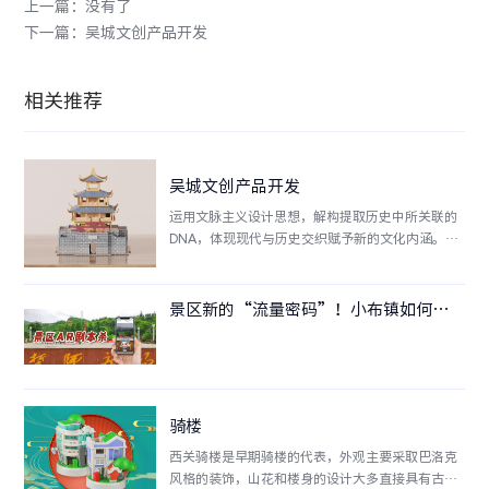
上一篇：没有了
下一篇：吴城文创产品开发
相关推荐
吴城文创产品开发
运用文脉主义设计思想，解构提取历史中所关联的
DNA，体现现代与历史交织赋予新的文化内涵。致
敬在地文化将传承记忆留存，激发新旧之间对话，
让人对其蕴含的古今、连接时间的力量充满期待。
设计元素上以“候鸟+望湖亭” 候鸟+活字+诗
景区新的“流量密码”！小布镇如何用“AR剧本杀”讲好景区红色故事？
词“为设计主体，让传统的诗词、活字文虎与现代
工艺有机结合，提升产品趣味性，突出 “吴城” 产
品归属地识别性，与此同时，拉开与同质产品差
异。
骑楼
西关骑楼是早期骑楼的代表，外观主要采取巴洛克
风格的装饰，山花和楼身的设计大多直接具有古罗