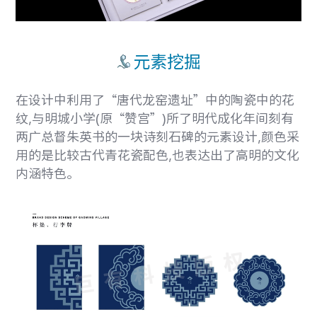
元素挖掘
在设计中利用了“唐代龙窑遗址”中的陶瓷中的花
纹,与明城小学(原“赞宫”)所了明代成化年间刻有
两广总督朱英书的一块诗刻石碑的元素设计,颜色采
用的是比较古代青花瓷配色,也表达出了高明的文化
内涵特色。