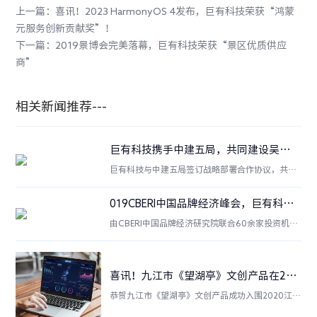
上一篇：喜讯！2023 HarmonyOS 4发布，巨有科技荣获“鸿蒙
元服务创新贡献奖”！
下一篇：2019景博会完美落幕，巨有科技荣获“景区优质供应
商”
相关新闻推荐---
巨有科技携手中建五局，共同建设吴城候鸟小镇智慧化二期！
巨有科技与中建五局签订战略部署合作协议，共同
建设吴城候鸟小镇二期项目（鄱阳湖生态湿地保护
公园）EPC项目，打造生态治理+景观设计的业态，
019CBERI中国品牌经济峰会，巨有科技荣获“2019最佳行业品牌奖”
为公司向生态园林升级迈出重要一步。
由CBERI中国品牌经济研究院联合60余家投资机构
和120家媒体联合评选发布，旨在挖掘巨有较大资
本潜力的在所在领域已作出突出成绩的企业服务品
牌
喜讯！九江市《望湖亭》文创产品在2020江西省文化旅游创意产品大赛中荣获“优秀奖”
恭贺九江市《望湖亭》文创产品成功入围2020江西
省文化旅游创意产品大赛，并荣获“优秀奖”。本