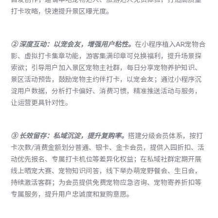
打卡攻略，快速提升景区曝光度。
②
深度互动：以宠会友，增强用户粘性
。
在小程序植入AR宠物合
影、虚拟打卡集章功能，游客集满印章可兑换福利，提升场景探
索欲；引导用户加入景区宠物主社群，每日分享宠物养护知识、
景区活动预告，鼓励宠物主约伴打卡，以宠会友；通过小程序沉
淀用户数据，分析打卡偏好、消费习惯，精准推送活动与服务，
让运营更具针对性。
③
长效留存：私域沉淀，提升复购率
。
搭建分级会员体系，按打
卡次数/消费金额划分普通、银卡、金卡会员，提供入园折扣、活
动优先报名、专属打卡机位等差异化权益；在私域社群定期开展
线上晒宠大赛、
宠物知识问答
，线下举办萌宠野餐会、生日会，
持续激活客群；为会员提供免费宠物应急咨询、宠物寄养折扣等
专属服务，提升用户忠诚度和复购意愿。