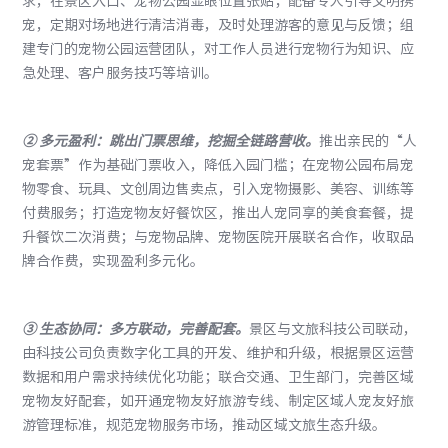
求，在景区入口、宠物公园显眼位置张贴；配备专人引导文明携
宠，定期对场地进行清洁消毒，及时处理游客的意见与反馈；组
建专门的宠物公园运营团队，对工作人员进行宠物行为知识、应
急处理、客户服务技巧等培训。
②
多元盈利：跳出门票思维，挖掘全链路营收
。
推出亲民的“人
宠套票”作为基础门票收入，降低入园门槛；在宠物公园布局宠
物零食、玩具、文创周边售卖点，引入宠物摄影、美容、训练等
付费服务；打造宠物友好餐饮区，推出人宠同享的美食套餐，提
升餐饮二次消费；与宠物品牌、宠物医院开展联名合作，收取品
牌合作费，实现盈利多元化。
③
生态协同：多方联动，完善配套
。
景区与文旅科技公司联动，
由科技公司负责数字化工具的开发、维护和升级，根据景区运营
数据和用户需求持续优化功能；联合交通、卫生部门，完善区域
宠物友好配套，如开通宠物友好旅游专线、制定区域人宠友好旅
游管理标准，规范宠物服务市场，推动区域文旅生态升级。