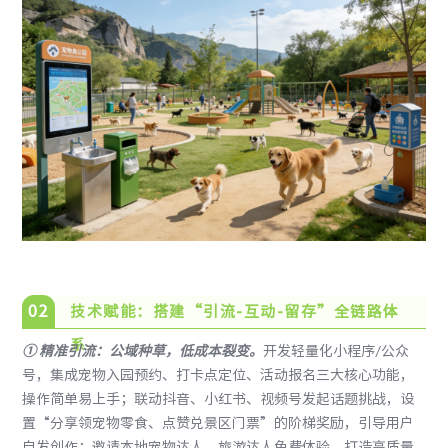
0
2
技术赋能：搭建“引流-互动-留存”全链路体
系
①
精准引流：公域种草，低成本裂变
。
开发轻量化小程序/公众
号，集成宠物入园预约、打卡点定位、活动报名三大核心功能，
操作简单易上手；联动抖音、小红书、视频号发起话题挑战，设
置“分享领宠物零食、点赞兑景区门票”的阶梯奖励，引导用户
自发创作；邀请本地宠物达人、旅游达人免费体验，打造高质量