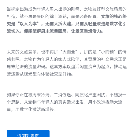
当携宠出游成为年轻人周末出游的刚需，宠物友好型文旅场景的
打造，就不再是景区的锦上添花，而是必备配置。
文旅的核心终
究是“以人为本”，无需大拆大建，只需从轻量改造与数字化引
流切入，便能破解周末流量困局，让景区重焕活力。
未来的文旅竞争，也不再拼“大而全”，拼的是“小而精”的情
感共鸣。宠物作为年轻人的家人式陪伴，其背后的社交需求正是
周末经济的流量密码。这套方案以盘活闲置资产为起点，推动运
营逻辑从观光型向体验社交型升维。
如果你正在被周末冷清、二消低迷、同质化严重困扰，不妨换一
个思路，从宠物与年轻人的真实需求出发，用小改造撬动大流
量，用数字化激活新增长。
返回列表页